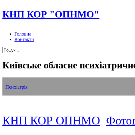
КНП КОР "ОПНМО"
Головна
Контакти
Київське обласне психіатричн
Наркологія
Нейрохірургія
Реабілітація
Геронтологічне відділення
Психіатрія
КНП КОР ОПНМО
Фотог