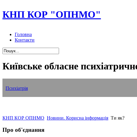
КНП КОР "ОПНМО"
Головна
Контакти
Київське обласне психіатричн
Наркологія
Нейрохірургія
Реабілітація
Геронтологічне відділення
Психіатрія
КНП КОР ОПНМО
Новини. Корисна інформація
Ти як?
Про об'єднання