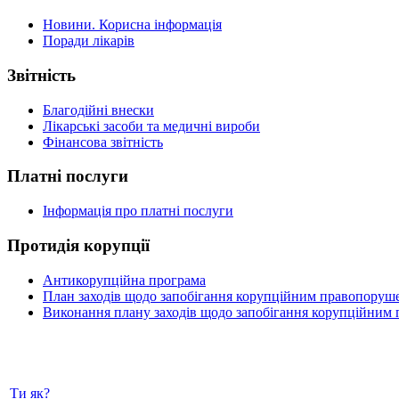
Новини. Корисна інформація
Поради лікарів
Звітність
Благодійні внески
Лікарські засоби та медичні вироби
Фінансова звітність
Платні послуги
Інформація про платні послуги
Протидія корупції
Антикорупційна програма
План заходів щодо запобігання корупційним правопоруш
Виконання плану заходів щодо запобігання корупційним
Ти як?