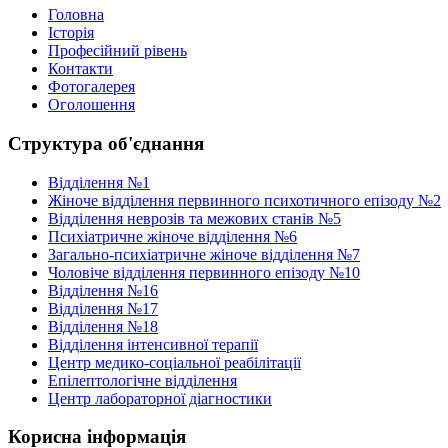
Головна
Історія
Професійний рівень
Контакти
Фотогалерея
Оголошення
Структура об'єднання
Відділення №1
Жіноче відділення первинного психотичного епізоду №2
Відділення неврозів та межових станів №5
Психіатричне жіноче відділення №6
Загально-психіатричне жіноче відділення №7
Чоловіче відділення первинного епізоду №10
Відділення №16
Відділення №17
Відділення №18
Відділення інтенсивної терапії
Центр медико-соціальної реабілітації
Епілептологічне відділення
Центр лабораторної діагностики
Корисна інформація