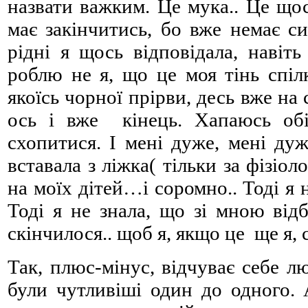
назвати важким. Це мука.. Це що
має закінчитись, бо вже немає си
рідні я щось відповідала, навіть
роблю не я, що це моя тінь спіл
якоїсь чорної прірви, десь вже на 
ось і вже кінець. Хапаюсь обі
схопитися. І мені дуже, мені ду
вставала з ліжка( тільки за фізіо
на моїх дітей…і соромно.. Тоді я 
Тоді я не знала, що зі мною відб
скінчилося.. щоб я, якщо це ще я, 
Так, плюс-мінус, відчуває себе л
були чутливіші один до одного.