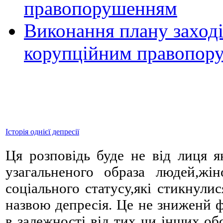
правопорушенням
Виконання плану заході
корупційним правопор
Історія однієї депресії
Ця розповідь буде не від лиця я
узагальненого образа людей,жіно
соціального статусу,які стикнули
назвою депресія. Це не зниженй 
в залежності від тих чи інших об