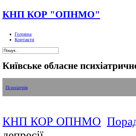
КНП КОР "ОПНМО"
Головна
Контакти
Київське обласне психіатричн
Наркологія
Нейрохірургія
Реабілітація
Геронтологічне відділення
Психіатрія
КНП КОР ОПНМО
Порад
депресії